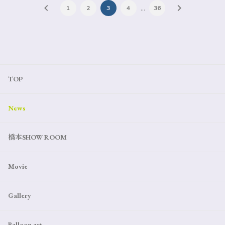
…
1
2
3
4
36
TOP
News
橋本SHOW ROOM
Movie
Gallery
Balloon art