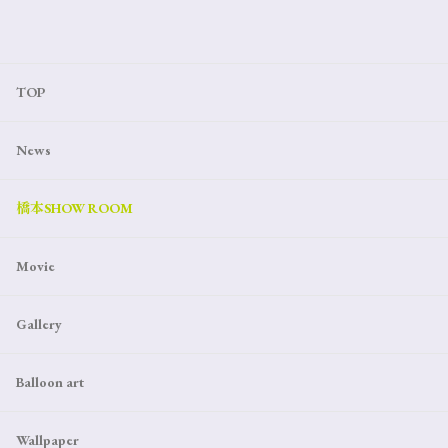
TOP
News
橋本SHOW ROOM
Movie
Gallery
Balloon art
Wallpaper