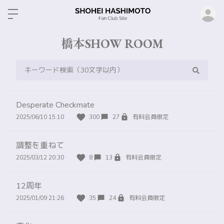
ロ
橋本SHOW ROOM
Desperate Checkmate
2025/06/10 15:10
300
27
有料会員限定
調整を重ねて
2025/03/12 20:30
8
13
有料会員限定
12周年
2025/01/09 21:26
35
24
有料会員限定