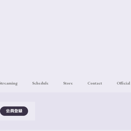
 Streaming
Schedule
Store
Contact
Official
会員登録