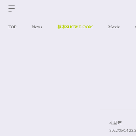
TOP
News
橋本SHOW ROOM
Movie
4周年
2022/05/14 23: