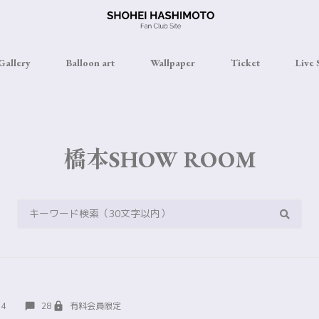
Gallery
Balloon art
Wallpaper
Ticket
Live
橋本SHOW ROOM
34
28
有料会員限定