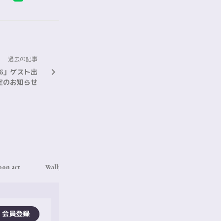
過去の記事
2026」ゲスト出
定のお知らせ
oon art
Wallpaper
Ticket
Live Streaming
S
会員登録