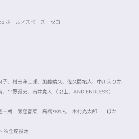
oop ホール／スペース・ゼロ
良子、村田洋二郎、加藤靖久、佐久間祐人、中川えりか
、平野雅史、石井寛人 （以上、AND ENDLESS）
一朗 飯窪春菜 高橋かれん 木村光太郎 ほか
＞ ※全席指定