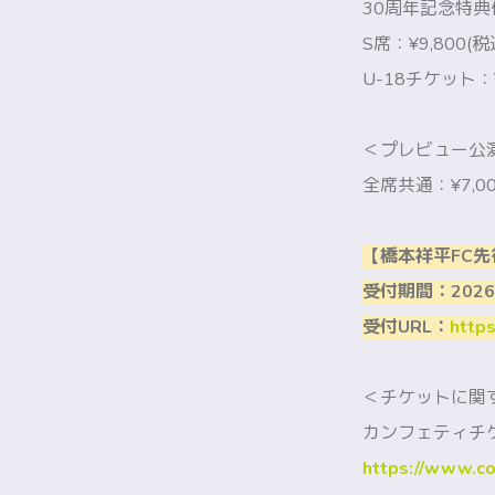
30周年記念特典付
S席：¥9,800(税
U-18チケット：¥
＜プレビュー公
全席共通：¥7,00
【橋本祥平FC先
受付期間：2026年
受付URL：
https
＜チケットに関
カンフェティチ
https://www.co