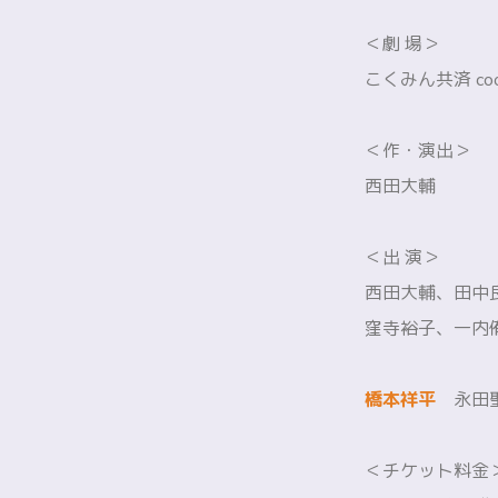
＜劇 場＞
こくみん共済 c
＜作・演出＞
西田大輔
＜出 演＞
西田大輔、田中
窪寺裕子、一内侑
橋本祥平
永田聖
＜チケット料金