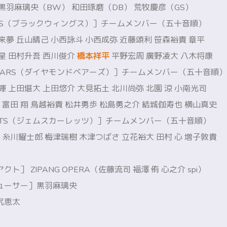
黒羽麻璃央（BW） 和田琢磨（DB） 荒牧慶彦（GS）
INGS（ブラックウィングス）］チームメンバー（五十音順）
来夢 丘山晴己 小西詠斗 小西成弥 近藤頌利 笹森裕貴 章平
星 田村升吾 西川俊介
橋本祥平
平野宏周 廣野凌大 八木将康
 BEARS（ダイヤモンドベアーズ）］チームメンバー（五十音順）
輝 上田堪大 上田悠介 大見拓土 北川尚弥 北園 涼 小南光司
洸 富田 翔 鳥越裕貴 松井勇歩 松島勇之介 結城伽寿也 横山真史
RLETS（ジェムスカーレッツ）］チームメンバー（五十音順）
雅 糸川耀士郎 梅津瑞樹 木津つばさ 立花裕大 田村 心 増子敦貴
ト］ ZIPANG OPERA（佐藤流司 福澤 侑 心之介 spi）
ューサー］黒羽麻璃央
尻恵太