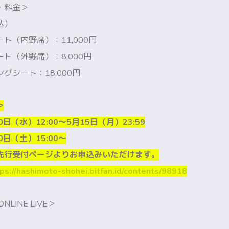
・料金＞
込）
ト（内野席）：11,000円
ト（外野席）：8,000円
グシート：18,000円
＞
日（水）12:00～5月15日（月）23:59
日（土）15:00～
先行受付ページよりお申込みいただけます。
ps://hashimoto-shohei.bitfan.id/contents/98918
NLINE LIVE＞