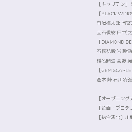
［キャプテン］ 
［BLACK W
有澤樟太郎 岡宮
立石俊樹 田中涼
［DIAMOND
石橋弘毅 岩瀬恒
椎名鯛造 高野 
［GEM SCA
蒼木 陣 石川凌
［オープニングアク
［企画・プロデ
［総合演出］川