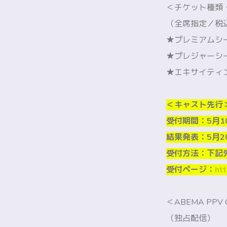
＜チケット種類
（全席指定／税
★プレミアムシー
★プレジャーシー
★エキサイティン
＜キャスト先行
受付期間：5月10
結果発表：5月20
受付方法：下記
受付ページ：
htt
＜ABEMA PPV O
（独占配信）