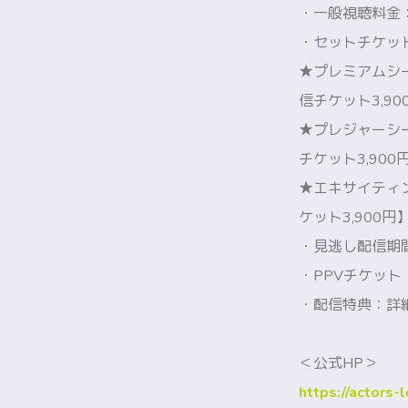
・一般視聴料金：
・セットチケッ
★プレミアムシー
信チケット3,90
★プレジャーシー
チケット3,900
★エキサイティン
ケット3,900円
・見逃し配信期間
・PPVチケッ
・配信特典：詳
＜公式HP＞
https://actors