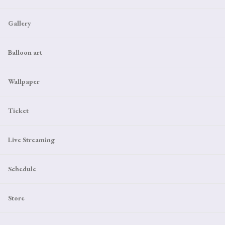
Gallery
Balloon art
Wallpaper
Ticket
Live Streaming
Schedule
Store