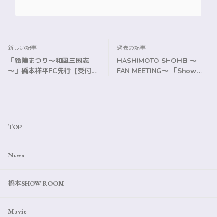
新しい記事
過去の記事
「殺陣まつり～和風三国志
HASHIMOTO SHOHEI ～
～」橋本祥平FC先行【受付終
FAN MEETING～ 「Show
了】
Time!!」FC会員先行【受付終
了】
TOP
News
橋本SHOW ROOM
Movie