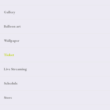
Gallery
Balloon art
Wallpaper
Ticket
Live Streaming
Schedule
Store