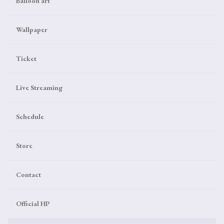
Balloon art
Wallpaper
Ticket
Live Streaming
Schedule
Store
Contact
Official HP