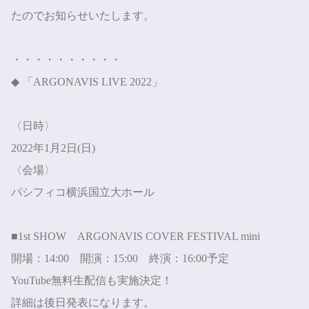
たのでお知らせいたします。
・・・・・・・・・・
◆ 「
ARGONAVIS LIVE 2022」
〈日時〉
2022
年
1
月
2
日
(
日
)
〈会場〉
パシフィコ横浜国立大ホール
■
1st SHOW
ARGONAVIS COVER FESTIVAL mini
開場：
14:00
開演：
15:00
終演：
16:00
予定
YouTube
無料生配信も実施決定！
詳細は後日発表になります。