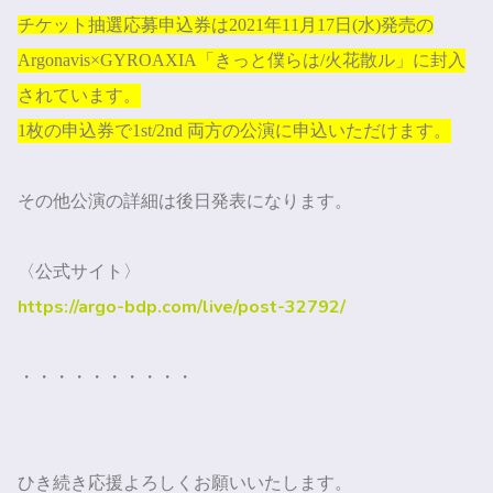
チケット抽選応募申込券は
2021
年
11
月
17
日
(
水
)
発売の
Argonavis×GYROAXIA
「きっと僕らは
/
火花散ル」に封入
されています。
1
枚の申込券で
1st/2nd
両方の公演に申込いただけます。
その他公演の詳細は後日発表になります。
〈公式サイト〉
https://argo-bdp.com/live/post-32792/
・・・・・・・・・・
ひき続き応援よろしくお願いいたします。