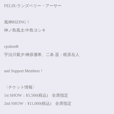
FELIX:
ランズベリー・アーサー
風神
RIZING
！
神ノ島風太
:
中島ヨシキ
ε
psilonΦ
宇治川紫夕
:
榊原優希、二条 遥：梶原岳人
and Support Members
！
〈チケット情報〉
1st SHOW
：
¥5,500(
税込
)
全席指定
2nd SHOW
：
¥11,000(
税込
)
全席指定