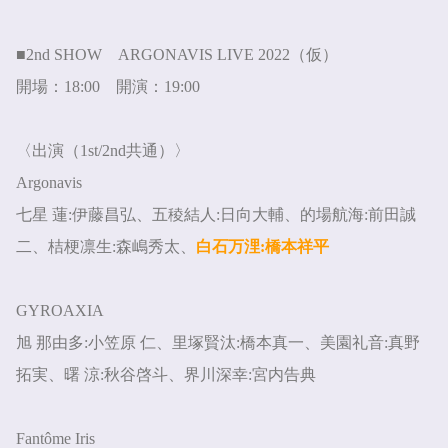
■
2nd SHOW
ARGONAVIS LIVE 2022
（仮）
開場：
18:00
開演：
19:00
〈出演（
1st/2nd
共通）〉
Argonavis
七星 蓮
:
伊藤昌弘、五稜結人
:
日向大輔、的場航海
:
前田誠
二、桔梗凛生
:
森嶋秀太、
白石万浬
:
橋本祥平
GYROAXIA
旭 那由多
:
小笠原 仁、里塚賢汰
:
橋本真一、美園礼音
:
真野
拓実、曙 涼
:
秋谷啓斗、界川深幸
:
宮内告典
Fantôme Iris