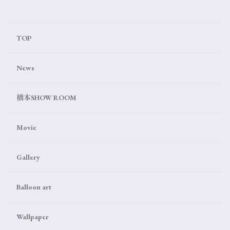
TOP
News
橋本SHOW ROOM
Movie
Gallery
Balloon art
Wallpaper