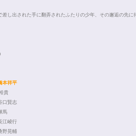
で差し出された手に翻弄されたふたりの少年、その邂逅の先に
)
橋本祥平
裕貴
・谷口賢志
・輝馬
・長江崚行
・桑野晃輔