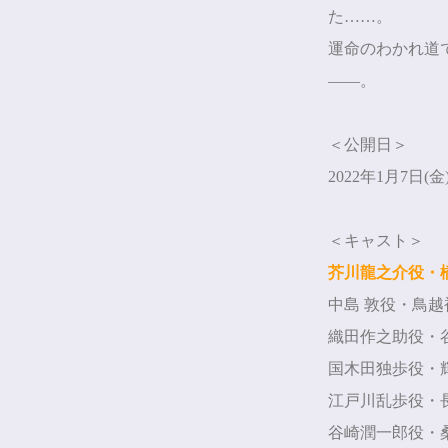
た……。
運命のわかれ道
――。
＜公開日＞
2022
年
1
月
7
日
(
金
＜キャスト＞
芥川龍之介役・
中島 敦役・鳥越
織田作之助役
国木田独歩役
江戸川乱歩役
谷崎潤一郎役