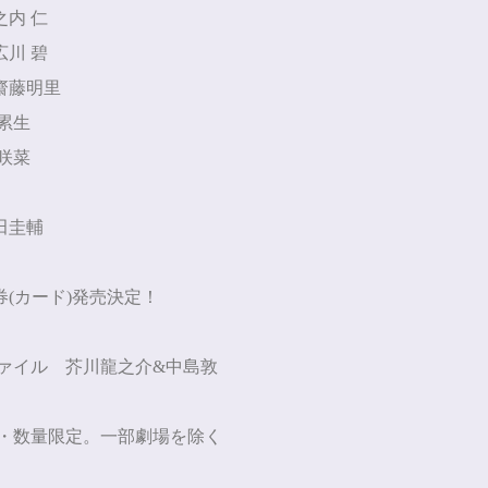
之内 仁
広川 碧
齋藤明里
淵累生
江咲菜
夏
田圭輔
券
(
カード
)
発売決定！
ァイル 芥川龍之介
&
中島敦
・数量限定。一部劇場を除く