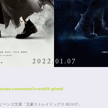
outube.com/watch?v=ezXlR-g5vmE
川ビーンズ文庫「文豪ストレイドッグス
BEAST
」