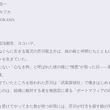
浩一
カフカ
OKAWA
混沌都市、ヨコハマ。
ねぐらに生きる孤児の芥川龍之介は、妹の銀と仲間たちととも
々を生きていた。
たない「心なき狗」と呼ばれた彼の瞳に“憎悪”が宿った日――
後。
けていたところを拾われた芥川は「武装探偵社」で働きはじめ
たのは、組織に敵対する者を無慈悲に屠る「ポートマフィアの
を受けてやってきた敦が持つ封筒には、芥川が行方を探す銀の