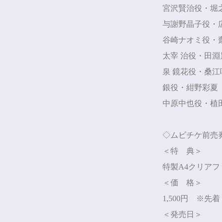
宮沢賢治役・堀
与謝野晶子役・
谷崎ナオミ役・
太宰 治役・田
泉 鏡花役・桑
銀役・紺野彩
中原中也役・植
◇ムビチケ前売
＜特 典＞
特製
A4
クリアフ
＜価 格＞
1,500
円 ※先着
＜発売日＞