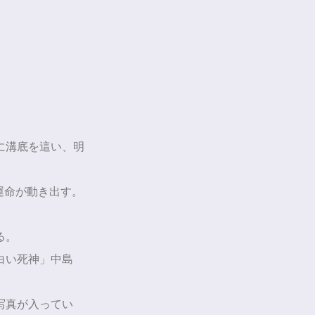
に溝底を這い、明
運命が動き出す。
る。
白い死神」中島
写真が入ってい