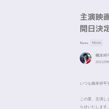
主演映画
開日決
Movie
News
橋本祥平
2021/09/
いつも橋本祥平
この度、主演し
らせいたします