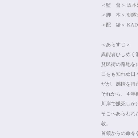
＜監 督＞ 坂本
＜脚 本＞ 朝霧
＜配 給＞
KAD
＜あらすじ＞
異能者ひしめく
貧民街の路地を
日をも知れぬ日
だが、感情を持
それから、４年
川岸で餓死しか
そこへあらわれ
敦。
首領からの命令