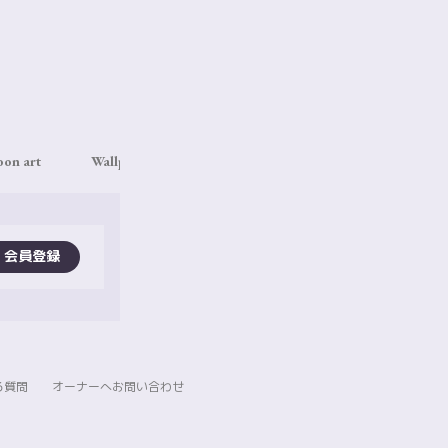
oon art
Wallpaper
Ticket
Live Streaming
S
会員登録
る質問
オーナーへお問い合わせ