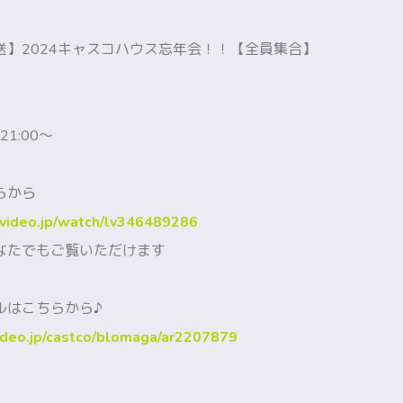
送】2024キャスコハウス忘年会！！【全員集合】
1:00～
らから
covideo.jp/watch/lv346489286
なたでもご覧いただけます
ルはこちらから♪
video.jp/castco/blomaga/ar2207879