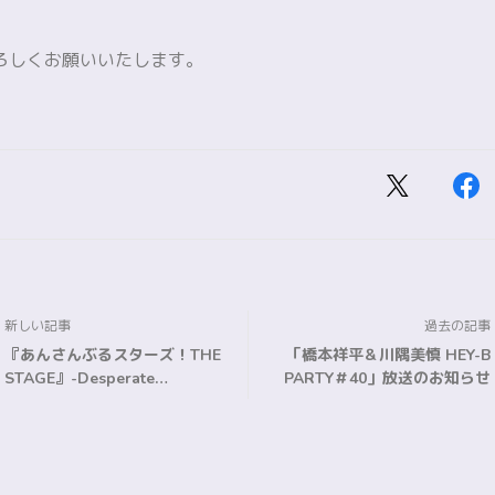
ろしくお願いいたします。
新しい記事
過去の記事
『あんさんぶるスターズ！THE
「橋本祥平＆川隅美慎 HEY-B
STAGE』-Desperate
PARTY＃40」放送のお知らせ
Checkmate-公演期間・劇場発
表のお知らせ