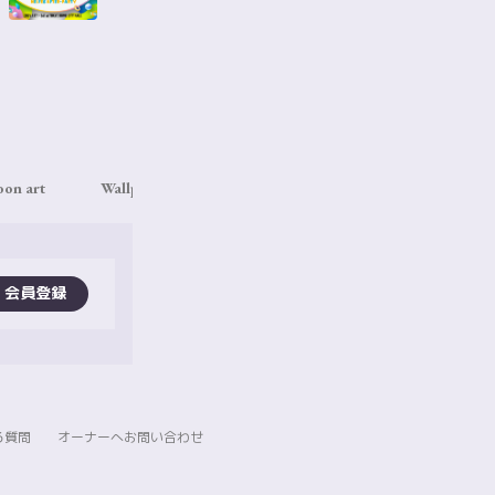
oon art
Wallpaper
Ticket
Live Streaming
S
会員登録
る質問
オーナーへお問い合わせ