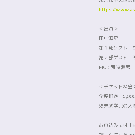
東京都中央区築地
https://www.asa
＜出演＞
田中涼星
第１部ゲスト
第２部ゲスト：
MC：荒牧慶彦
＜チケット料金
全席指定 9,0
※未就学児の入
お申込みには「Bi