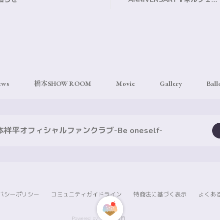
2024』後夜祭！出演のお知らせ
ews
橋本SHOW ROOM
Movie
Gallery
Ball
本祥平オフィシャルファンクラブ-Be oneself-
バシーポリシー
コミュニティガイドライン
特商法に基づく表示
よくあ
Powered by