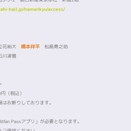
5-3-2 朝日新聞東京本社・新館2階
hi-hall.jp/hamarikyu/access/
：立花裕大
橋本祥平
松島勇之助
石川凌雅
＞
00円（税込）
場はお断りしております。
tfan Passアプリ」が必要となります。