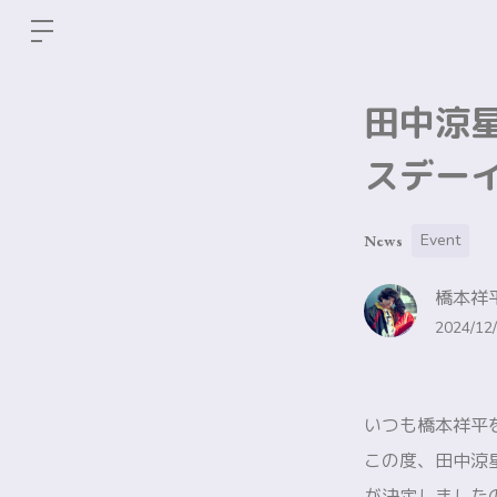
田中涼星2
スデーイ
Event
News
橋本祥平
2024/12/
いつも橋本祥平
この度、田中涼星2