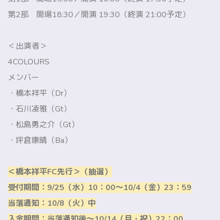
第2部 開場18:30／開演 19:30（終演 21:00予定）
＜出演者＞
4COLOURS
メンバー
・橋本祥平（Dr）
・石川凌雅（Gt）
・松島勇之介（Gt）
・坪倉康晴（Ba）
＜橋本祥平FC先行＞（抽選）
受付期間：9/25（水）10：00～10/4（金）23：59
当落通知：10/8（火）中
入金期間：当落通知後～10/14（月・祝）22：00