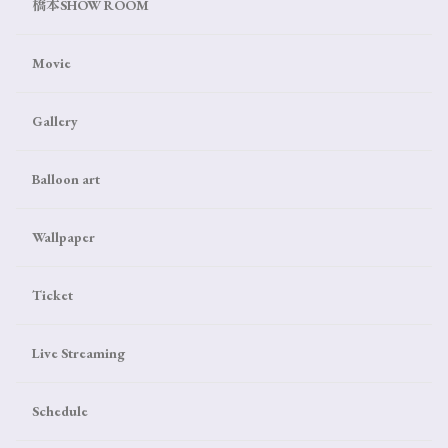
橋本SHOW ROOM
Movie
Gallery
Balloon art
Wallpaper
Ticket
Live Streaming
Schedule