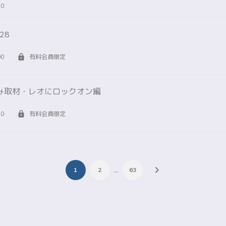
30
#28
00
有料会員限定
み取材・レオにロックオン編
30
有料会員限定
…
1
2
63