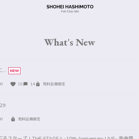
What's New
に…
NEW
00
10
14
有料会員限定
#29
00
有料会員限定
ターズ！THE STAGE』-10th Anniversary LIVE- 楽曲等