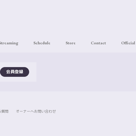
 Streaming
Schedule
Store
Contact
Official
会員登録
る質問
オーナーへお問い合わせ