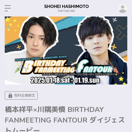
ロ
有料会員限定
橋本祥平×川隅美慎 BIRTHDAY
FANMEETING FANTOUR ダイジェス
トムービー