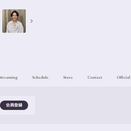
 Streaming
Schedule
Store
Contact
Official
会員登録